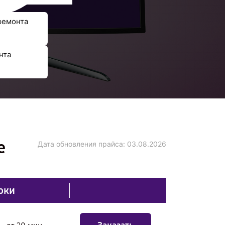
ремонта
нта
е
Дата обновления прайса:
03.08.2026
оки