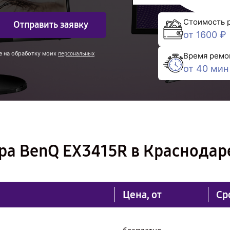
Стоимость 
Отправить заявку
от 1600 ₽
е на обработку моих
персональных
Время ремо
от 40 мин
ра BenQ EX3415R в Краснодар
Цена, от
Ср