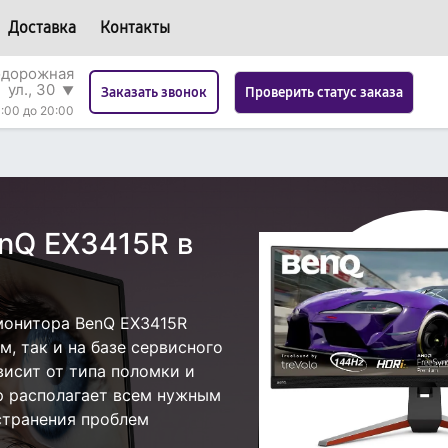
Доставка
Контакты
одорожная
ул., 30
▼
Проверить статус заказа
Заказать звонок
:00 до 20:00
nQ EX3415R в
монитора BenQ EX3415R
, так и на базе сервисного
висит от типа поломки и
р располагает всем нужным
странения проблем