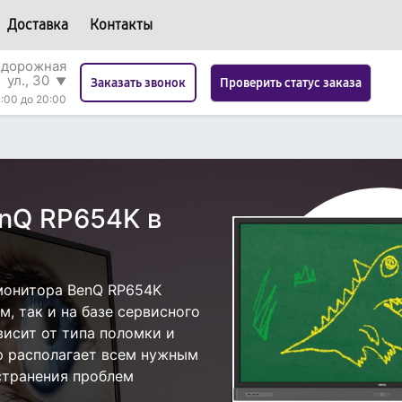
Доставка
Контакты
одорожная
ул., 30
▼
Проверить статус заказа
Заказать звонок
:00 до 20:00
nQ RP654K в
монитора BenQ RP654K
, так и на базе сервисного
висит от типа поломки и
р располагает всем нужным
странения проблем