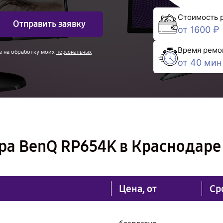
Стоимость 
Отправить заявку
от 1600 ₽
Время ремо
е на обработку моих
персональных
от 40 мин
ра BenQ RP654K в Краснодаре
Цена, от
Ср