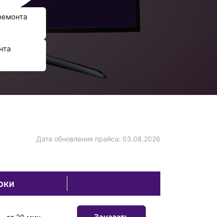
ремонта
нта
Дата обновления прайса:
03.08.2026
оки